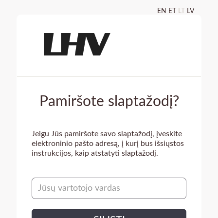
EN
ET
LT
LV
Pamiršote slaptažodį?
Jeigu Jūs pamiršote savo slaptažodį, įveskite
elektroninio pašto adresą, į kurį bus išsiųstos
instrukcijos, kaip atstatyti slaptažodį.
Username